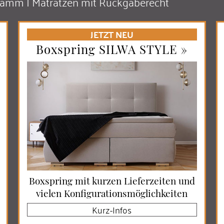
ramm | Matratzen mit Rückgaberecht
JETZT NEU
Boxspring SILWA STYLE »
Boxspring mit kurzen Liefer­zeiten und
vielen Konfi­gurations­mög­lich­keiten
Kurz-Infos