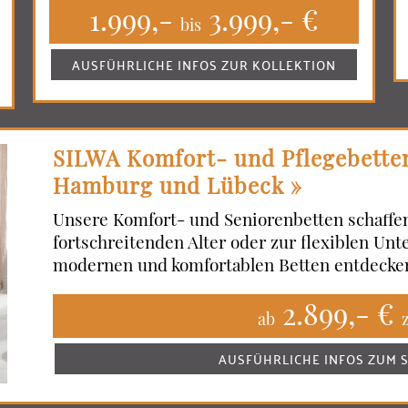
1.999,-
3.999,- €
bis
AUSFÜHRLICHE INFOS ZUR KOLLEKTION
SILWA Komfort- und Pflegebetten
Hamburg und Lübeck »
Unsere Komfort- und Seniorenbetten schaffe
fortschreitenden Alter oder zur flexiblen Unte
modernen und komfortablen Betten entdecken
2.899,- €
ab
AUSFÜHRLICHE INFOS ZUM 