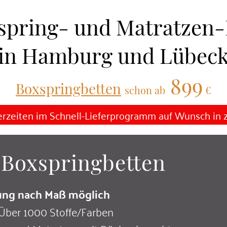
spring- und Matratzen
in Hamburg und Lübec
899
Boxspringbetten
schon ab
€
ferzeiten im Schnell-Lieferprogramm auf Wunsch in
 Boxspringbetten
gung nach Maß möglich
 Über 1000 Stoffe/Farben