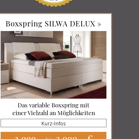
Boxspring SILWA DELUX »
Das variable Boxspring mit
einer Vielzahl an Möglichkeiten
Kurz-Infos
2.999,-
3.999,- €