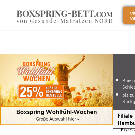
e
v
Boxsp
Schle
bis z
Rück
Boxspring Wohlfühl-Wochen
Filiale
Große Auswahl hier »
Hambu
040 