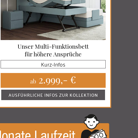
Unser Multi-Funktionsbett
für höhere Ansprüche
Kurz-Infos
2.999,- €
ab
AUSFÜHRLICHE INFOS ZUR KOLLEKTION