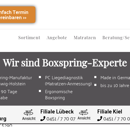
infach Termin
ereinbaren
>>
Sortiment
Angebote
Matratzen
Beratung/Se
Wir sind Boxspring-Experte
ring-Manufaktur
PC Liegediagnostik
Made in Germ
swig-Holstein
(Matratzen-Anmessung)
bis zu 10 Jahre
u 90 Tage
Ergonomische
gabe
Boxspring
Filiale Lübeck
Filiale Kiel
rg
0451 / 7 70 07
0451 / 7 70 
/ 5290