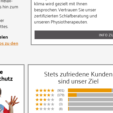
 Relax-
klima wird gezielt mit Ihnen
is hin zum
besprochen. Vertrauen Sie unser
zerti­fizier­ten Schlaf­beratung und
ter
unseren Physio­thera­peuten.
ttes.
INFO Z
elen
os zu den
re
Stets zufriedene Kunden
chutz
sind unser Ziel