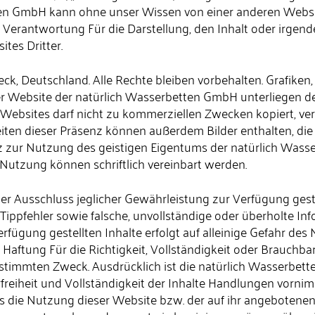
ten GmbH kann ohne unser Wissen von einer anderen Websit
erantwortung Für die Darstellung, den Inhalt oder irgend
tes Dritter.
ck, Deutschland. Alle Rechte bleiben vorbehalten. Grafiken,
r Website der natürlich Wasserbetten GmbH unterliegen 
 Websites darf nicht zu kommerziellen Zwecken kopiert, verb
ten dieser Präsenz können außerdem Bilder enthalten, die 
z zur Nutzung des geistigen Eigentums der natürlich Wasse
 Nutzung können schriftlich vereinbart werden.
er Ausschluss jeglicher Gewährleistung zur Verfügung geste
Tippfehler sowie falsche, unvollständige oder überholte In
fügung gestellten Inhalte erfolgt auf alleinige Gefahr des
ftung Für die Richtigkeit, Vollständigkeit oder Brauchbark
stimmten Zweck. Ausdrücklich ist die natürlich Wasserbet
rfreiheit und Vollständigkeit der Inhalte Handlungen vorni
s die Nutzung dieser Website bzw. der auf ihr angebotenen I