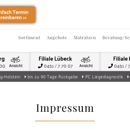
infach Termin
ereinbaren
>>
Sortiment
Angebote
Matratzen
Beratung/Se
rg
Filiale Lübeck
Filiale 
000
0451 / 7 70 07
0451 / 
ig-Holstein
bis zu 90 Tage Rückgabe
PC Liegediagnostik
Impressum