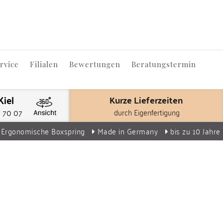
rvice
Filialen
Bewertungen
Beratungstermin
Kiel
Kurze Lieferzeiten
durch Eigenfertigung
7 70 07
Ergonomische Boxspring
Made in Germany
bis zu 10 Jahre