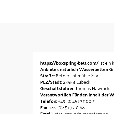
https://boxspring-bett.com/
ist ein
Anbieter: natürlich Wasserbetten 
Straße:
Bei der Lohmühle 21 a
PLZ/Stadt:
23554 Lübeck
Geschäftsführer:
Thomas Nawrocki
Verantwortlich Für den Inhalt der W
Telefon:
+49 (0) 451 77 00 7
Fax:
+49 (0)451 77 0 68
Email:
info@gesunde-matratzen.de