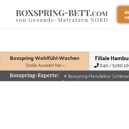
e
v
Filiale Hambu
Boxspring Wohlfühl-Wochen
Große Auswahl hier »
040 / 5290 1
Boxspring-Manufaktur Schlesw
Boxspring-Experte:
Garantie