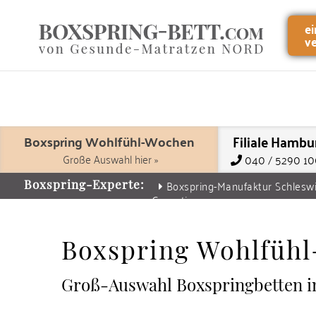
e
v
Filiale Hambu
Boxspring Wohlfühl-Wochen
Große Auswahl hier »
040 / 5290 1
Boxspring-Manufaktur Schlesw
Boxspring-Experte:
Garantie
Boxspring Wohlfüh
Groß-Auswahl Box­spring­betten 