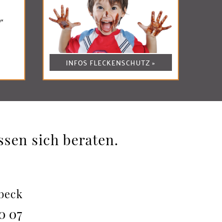
“
INFOS FLECKENSCHUTZ »
ssen sich beraten.
übeck
70 07