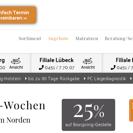
infach Termin
ereinbaren
>>
Sortiment
Angebote
Matratzen
Beratung/Se
rg
Filiale Lübeck
Filiale 
000
0451 / 7 70 07
0451 / 
ig-Holstein
bis zu 90 Tage Rückgabe
PC Liegediagnostik
25
l-Wochen
%
im Norden
auf Boxspring-Gestelle