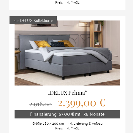
Preis inkl. MwSt.
zur DELUX Kollektion »
„DELUX Pehma“
2.399,00 €
2.916,00
Finanzierung: 67,00 € mtl. 36 Monate
Größe: 180 x 200 cm | inkl. Lieferung & Aufbau
Preis inkl. MwSt.