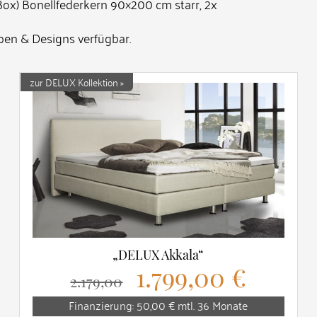
(Box) Bonellfederkern 90×200 cm starr, 2x
ben & Designs verfügbar.
zur DELUX Kollektion »
„DELUX Akkala“
1.799,00 €
2.179,00
Finanzierung: 50,00 € mtl. 36 Monate