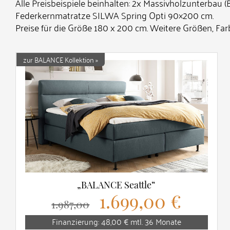
Alle Preisbeispiele beinhalten: 2x Massivholzunterbau 
Federkernmatratze SILWA Spring Opti 90×200 cm.
Preise für die Größe 180 x 200 cm. Weitere Größen, Far
zur BALANCE Kollektion »
„BALANCE Seattle“
1.699,00 €
1.987,00
Finanzierung: 48,00 € mtl. 36 Monate