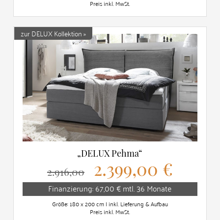
Preis inkl. MwSt.
zur DELUX Kollektion »
„DELUX Pehma“
2.399,00 €
2.916,00
Finanzierung: 67,00 € mtl. 36 Monate
Größe: 180 x 200 cm | inkl. Lieferung & Aufbau
Preis inkl. MwSt.