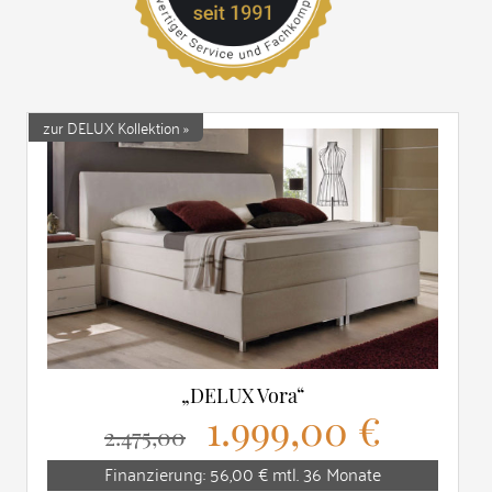
zur DELUX Kollektion »
„DELUX Vora“
1.999,00 €
2.475,00
Finanzierung: 56,00 € mtl. 36 Monate