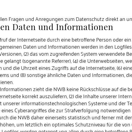
i allen Fragen und Anregungen zum Datenschutz direkt an 
nen Daten und Informationen
ruf der Internetseite durch eine betroffene Person oder ei
lgemeinen Daten und Informationen werden in den Logfiles 
rsionen, (2) das vom zugreifenden System verwendete Betri
e gelangt (sogenannte Referrer), (4) die Unterwebseiten, w
nd die Uhrzeit eines Zugriffs auf die Internetseite, (6) eine
tems und (8) sonstige ähnliche Daten und Informationen, di
ienen.
Informationen zieht die NWB keine Rückschlüsse auf die b
ernetseite korrekt auszuliefern, (2) die Inhalte unserer Inte
eit unserer informationstechnologischen Systeme und der Te
 eines Cyberangriffes die zur Strafverfolgung notwendigen
h die NWB daher einerseits statistisch und ferner mit de
öhen, um letztlich ein optimales Schutzniveau für die vo
er-Logfiles werden getrennt von allen durch eine betroff