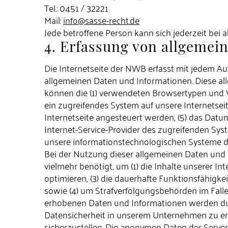
Tel.: 0451 / 32221
Mail:
info@sasse-recht.de
Jede betroffene Person kann sich jederzeit be
4. Erfassung von allgemei
Die Internetseite der NWB erfasst mit jedem Auf
allgemeinen Daten und Informationen. Diese al
können die (1) verwendeten Browsertypen und Ve
ein zugreifendes System auf unsere Internetseit
Internetseite angesteuert werden, (5) das Datum u
Internet-Service-Provider des zugreifenden Sys
unsere informationstechnologischen Systeme d
Bei der Nutzung dieser allgemeinen Daten und 
vielmehr benötigt, um (1) die Inhalte unserer Int
optimieren, (3) die dauerhafte Funktionsfähigk
sowie (4) um Strafverfolgungsbehörden im Falle
erhobenen Daten und Informationen werden durc
Datensicherheit in unserem Unternehmen zu erh
sicherzustellen. Die anonymen Daten der Serv