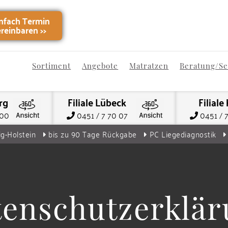
infach Termin
ereinbaren
>>
Sortiment
Angebote
Matratzen
Beratung/Se
rg
Filiale Lübeck
Filiale 
000
0451 / 7 70 07
0451 / 
ig-Holstein
bis zu 90 Tage Rückgabe
PC Liegediagnostik
tenschutzerklär