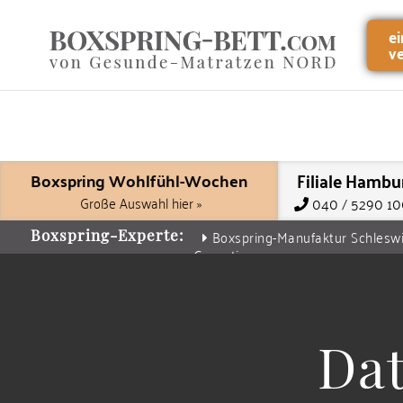
e
v
Filiale Hambu
Boxspring Wohlfühl-Wochen
Große Auswahl hier »
040 / 5290 1
Boxspring-Manufaktur Schlesw
Boxspring-Experte:
Garantie
Da